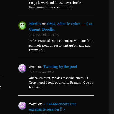
Go go le weekend du 22 novembre les
Franciiiiis !!! mais ouiiiiiiii !!!!!
Nieriks
on
OMG, Adieu le Cyber … : ( =>
Urgent: Doodle.
12 November 2014
Yo les Francis! Donc comme se voir une fois
par mois pour un resto tant qu'on aura pas
trouvé un…
zAmi
on
Twisting by the pool
12 October 2014
Ahaha, en effet, y a des ressemblances :D
Trop merci à tous pour cette Francis ! Que du
r
bonheur !
zAmi
on
< LALAN encore une
excellente session !! >