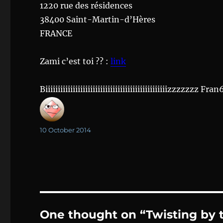
1220 rue des résidences
38400 Saint-Martin-d’Hères
FRANCE
Zami c’est toi ?? :
link
Biiiiiiiiiiiiiiiiiiiiiiiiiiiiiiiiiiiiiiiiiiiiiiiiizzzzzzz Fran
Author
Posted
10 October 2014
on
One thought on “Twisting by 