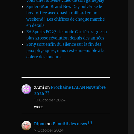
voici une nouvelle vidéo de son gameplay
Spider-Man Brand New Day pulvérise le
box-office avec quasi 1 milliard en un
weekend ! Les chiffres de chaque marché
en détails
EA Sports FC 27 : le mode Carrière signe sa
plus grosse révolution depuis des années
Sony sort enfin du silence sur la fin des
jeux physiques, mais reste insensible à la
colère des joueurs...
zAmi
on
Prochaine LALAN Novembre
2026 ??
10 October 2024
w00t
Ripon
on
Et ouiiii des news !!!
7 October 2024