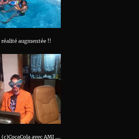
réalité augmentée !!
(c)CocaCola avec AMI ….