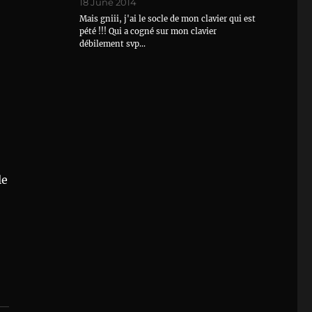
18 June 2014
Mais gniii, j'ai le socle de mon clavier qui est
pété !!! Qui a cogné sur mon clavier
débilement svp…
le