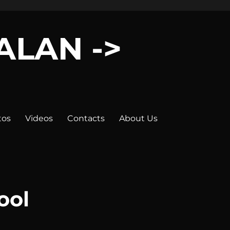
LALAN ->
tos
Videos
Contacts
About Us
ool