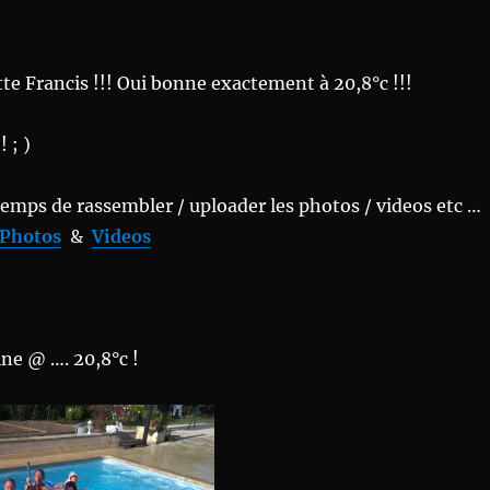
e Francis !!! Oui bonne exactement à 20,8°c !!!
 ; )
 temps de rassembler / uploader les photos / videos etc …
 Photos
&
Videos
ine @ …. 20,8°c !