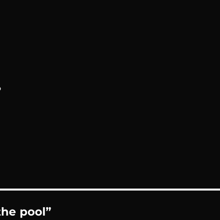
6
the pool”