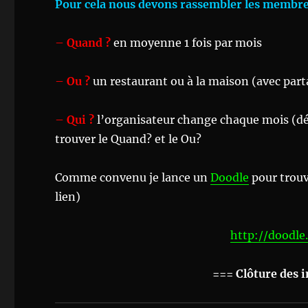
Pour cela nous devons rassembler les membres
–
Quand ?
en moyenne 1 fois par mois
–
Ou ?
un restaurant ou à la maison (avec part
–
Qui ?
l’organisateur change chaque mois (dé
trouver le Quand? et le Ou?
Comme convenu je lance un
Doodle
pour trouv
lien)
http://doodl
=== Clôture des i