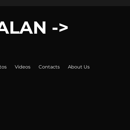
LALAN ->
tos
Videos
Contacts
About Us