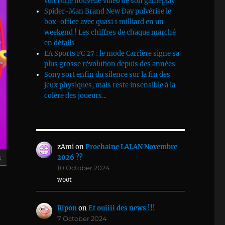
voici une nouvelle vidéo de son gameplay
Spider-Man Brand New Day pulvérise le
box-office avec quasi 1 milliard en un
weekend ! Les chiffres de chaque marché
en détails
EA Sports FC 27 : le mode Carrière signe sa
plus grosse révolution depuis des années
Sony sort enfin du silence sur la fin des
jeux physiques, mais reste insensible à la
colère des joueurs...
zAmi
on
Prochaine LALAN Novembre
2026 ??
10 October 2024
w00t
Ripon
on
Et ouiiii des news !!!
7 October 2024