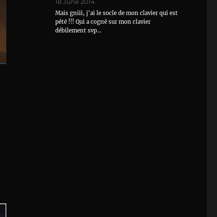
18 June 2014
Mais gniii, j'ai le socle de mon clavier qui est
pété !!! Qui a cogné sur mon clavier
débilement svp…