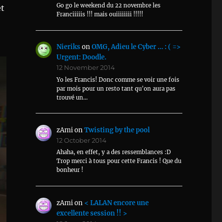
Go go le weekend du 22 novembre les
et
Franciiiiis !!! mais ouiiiiiiii !!!!!
Nieriks
on
OMG, Adieu le Cyber … : ( =>
Urgent: Doodle.
12 November 2014
Yo les Francis! Donc comme se voir une fois
par mois pour un resto tant qu'on aura pas
trouvé un…
zAmi
on
Twisting by the pool
12 October 2014
Ahaha, en effet, y a des ressemblances :D
Trop merci à tous pour cette Francis ! Que du
bonheur !
zAmi
on
< LALAN encore une
excellente session !! >