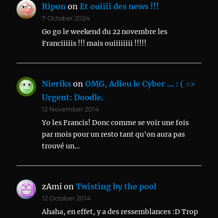
Ripon
on
Et ouiiii des news !!!
7 October 2024
Go go le weekend du 22 novembre les
Franciiiiis !!! mais ouiiiiiiii !!!!!
Nieriks
on
OMG, Adieu le Cyber … : ( =>
Urgent: Doodle.
12 November 2014
Yo les Francis! Donc comme se voir une fois
par mois pour un resto tant qu'on aura pas
trouvé un…
zAmi
on
Twisting by the pool
12 October 2014
Ahaha, en effet, y a des ressemblances :D Trop