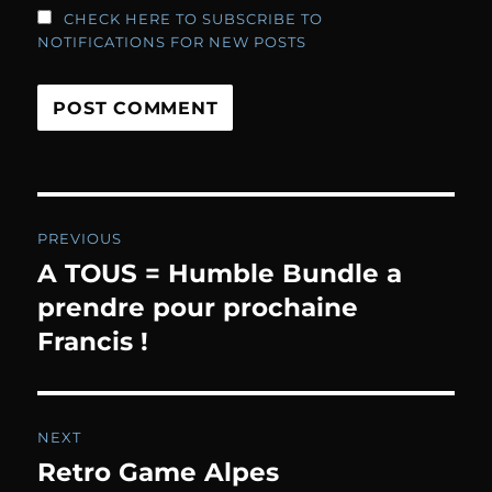
CHECK HERE TO SUBSCRIBE TO
NOTIFICATIONS FOR NEW POSTS
Post
PREVIOUS
navigation
A TOUS = Humble Bundle a
Previous
post:
prendre pour prochaine
Francis !
NEXT
Retro Game Alpes
Next