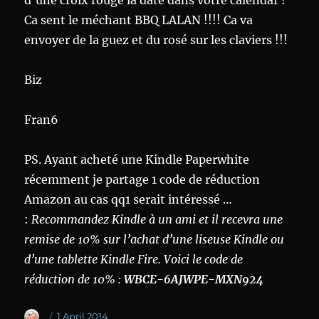
d’une croix rouge la date dans votre calendar !
Ca sent le méchant BBQ LALAN !!!! Ca va
envoyer de la guez et du rosé sur les claviers !!!
Biz
Fran6
PS. Ayant acheté une Kindle Paperwhite
récemment je partage 1 code de réduction
Amazon au cas qq1 serait intéressé …
:
Recommandez Kindle à un ami et il recevra une
remise de 10% sur l’achat d’une liseuse Kindle ou
d’une tablette Kindle Fire. Voici le code de
réduction de 10% :
WBCE-6AJWPE-MXN924
Author
Posted
1 April 2014