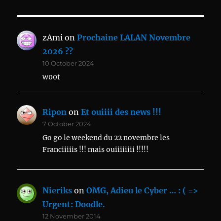
zAmi
on
Prochaine LALAN Novembre
2026 ??
10 October 2024
w00t
Ripon
on
Et ouiiii des news !!!
7 October 2024
Go go le weekend du 22 novembre les
Franciiiiis !!! mais ouiiiiiiii !!!!!
Nieriks
on
OMG, Adieu le Cyber … : ( =>
Urgent: Doodle.
12 November 2014