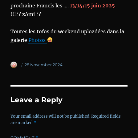
prochaine Francis les ….
13/14/15 juin 2025
!!!?? zAmi ??
Toutes les tofos du weekend uploadées dans la
galerie
Photos
Author
Posted
28 November 2024
on
Leave a Reply
Your email address will not be published.
Required fields
are marked
*
COMMENT
*