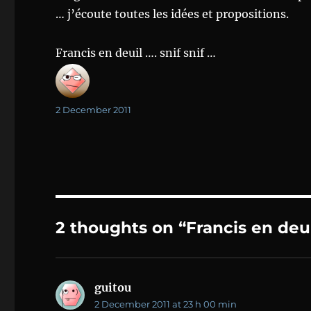
… j’écoute toutes les idées et propositions.
Francis en deuil …. snif snif …
Author
Posted
2 December 2011
on
2 thoughts on “Francis en deui
guitou
says:
2 December 2011 at 23 h 00 min