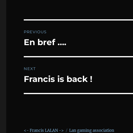
Post
PREVIOUS
navigation
En bref ….
Previous
post:
NEXT
Francis is back !
Next
post:
<- Francis LALAN ->
Lan gaming association