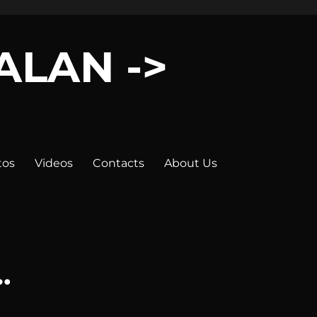
LALAN ->
tos
Videos
Contacts
About Us
.