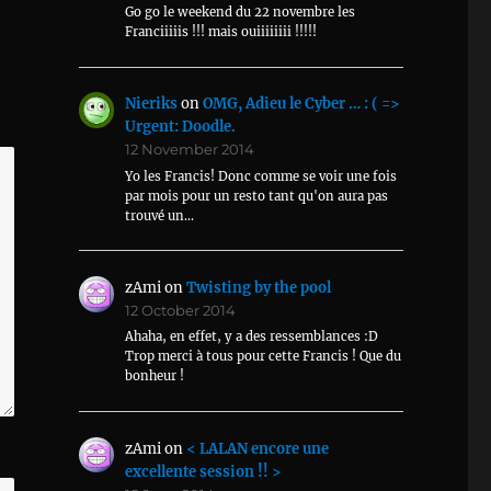
Go go le weekend du 22 novembre les
Franciiiiis !!! mais ouiiiiiiii !!!!!
Nieriks
on
OMG, Adieu le Cyber … : ( =>
Urgent: Doodle.
12 November 2014
Yo les Francis! Donc comme se voir une fois
par mois pour un resto tant qu'on aura pas
trouvé un…
zAmi
on
Twisting by the pool
12 October 2014
Ahaha, en effet, y a des ressemblances :D
Trop merci à tous pour cette Francis ! Que du
bonheur !
zAmi
on
< LALAN encore une
excellente session !! >