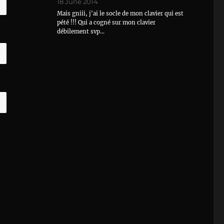
18 June 2014
Mais gniii, j'ai le socle de mon clavier qui est
pété !!! Qui a cogné sur mon clavier
débilement svp…