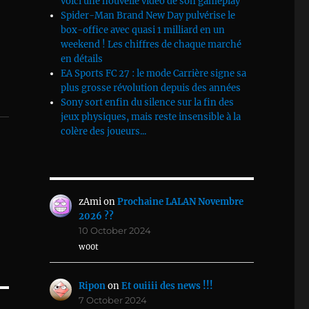
voici une nouvelle vidéo de son gameplay
Spider-Man Brand New Day pulvérise le
box-office avec quasi 1 milliard en un
weekend ! Les chiffres de chaque marché
en détails
EA Sports FC 27 : le mode Carrière signe sa
plus grosse révolution depuis des années
Sony sort enfin du silence sur la fin des
jeux physiques, mais reste insensible à la
colère des joueurs...
zAmi
on
Prochaine LALAN Novembre
2026 ??
10 October 2024
w00t
Ripon
on
Et ouiiii des news !!!
7 October 2024