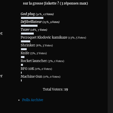
sur la grosse Jiskette ? (3 réponses max)
God plug
(31%, 12 Votes)
Défibrillateur
(23%, 9 Votes)
Tazer
(18%, 7 Votes)
et
Perroquet Klodovic kamikaze
(13%, 5 Votes)
Shrinker
(8%, 3 Votes)
Knife
(5%, 2 Votes)
Rocket launcher
(3%, 1 Votes)
BFG 10K
(0%, 0 Votes)
er
Machine Gun
(0%, 0 Votes)
Total Voters:
19
Polls Archive