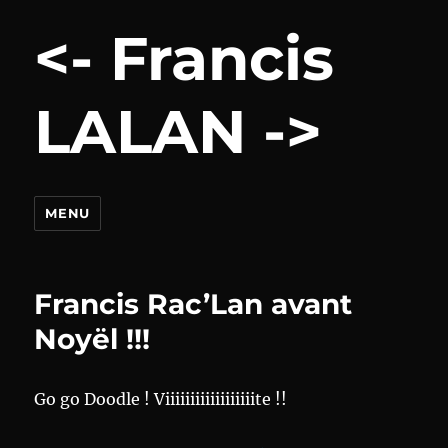
<- Francis
LALAN ->
MENU
Francis Rac’Lan avant
Noyël !!!
Go go Doodle ! Viiiiiiiiiiiiiiiiiite !!