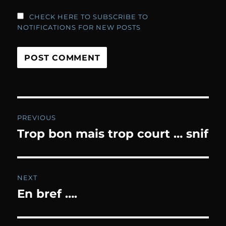
CHECK HERE TO SUBSCRIBE TO
NOTIFICATIONS FOR NEW POSTS
Post
PREVIOUS
navigation
Trop bon mais trop court … snif
Previous
post:
NEXT
En bref ….
Next
post: