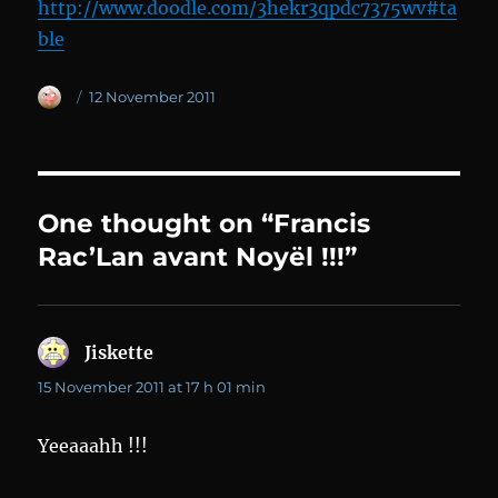
http://www.doodle.com/3hekr3qpdc7375wv#ta
ble
Author
Posted
12 November 2011
on
One thought on “Francis
Rac’Lan avant Noyël !!!”
Jiskette
says:
15 November 2011 at 17 h 01 min
Yeeaaahh !!!