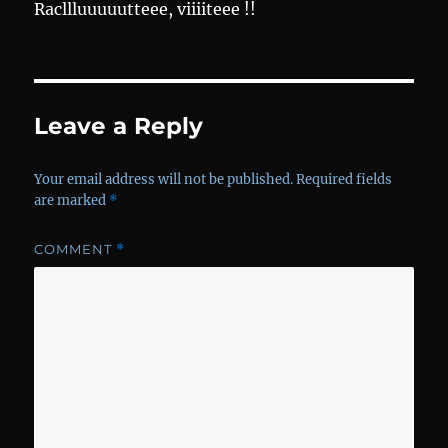
Racllluuuuutteee, viiiiteee !!
Leave a Reply
Your email address will not be published.
Required fields
are marked
*
COMMENT
*