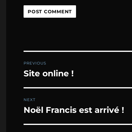
Post
PREVIOUS
navigation
Site online !
Previous
post:
NEXT
Noël Francis est arrivé !
Next
post: