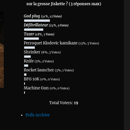
sur la grosse Jiskette ? (3 réponses max)
God plug
(31%, 12 Votes)
Défibrillateur
(23%, 9 Votes)
Tazer
(18%, 7 Votes)
Perroquet Klodovic kamikaze
(13%, 5 Votes)
Shrinker
(8%, 3 Votes)
Knife
(5%, 2 Votes)
Rocket launcher
(3%, 1 Votes)
BFG 10K
(0%, 0 Votes)
Machine Gun
(0%, 0 Votes)
Total Voters:
19
Polls Archive