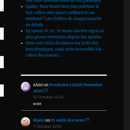
voici une nouvelle vidéo de son gameplay
Spider-Man Brand New Day pulvérise le
box-office avec quasi 1 milliard en un
weekend ! Les chiffres de chaque marché
en détails
EA Sports FC 27 : le mode Carrière signe sa
plus grosse révolution depuis des années
Sony sort enfin du silence sur la fin des
jeux physiques, mais reste insensible à la
colère des joueurs...
zAmi
on
Prochaine LALAN Novembre
2026 ??
10 October 2024
w00t
Ripon
on
Et ouiiii des news !!!
7 October 2024