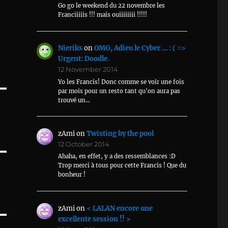
Go go le weekend du 22 novembre les
Franciiiiis !!! mais ouiiiiiiii !!!!!
Nieriks
on
OMG, Adieu le Cyber … : ( =>
Urgent: Doodle.
12 November 2014
Yo les Francis! Donc comme se voir une fois
par mois pour un resto tant qu'on aura pas
trouvé un…
zAmi
on
Twisting by the pool
12 October 2014
Ahaha, en effet, y a des ressemblances :D
Trop merci à tous pour cette Francis ! Que du
bonheur !
zAmi
on
< LALAN encore une
excellente session !! >