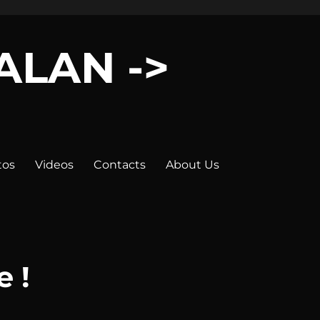
LALAN ->
tos
Videos
Contacts
About Us
e !