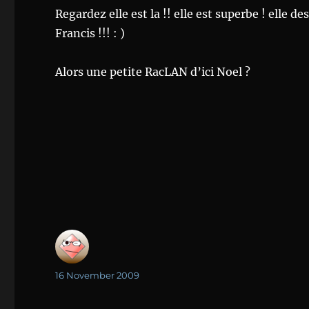
Regardez elle est la !! elle est superbe ! elle de
Francis !!! : )
Alors une petite RacLAN d’ici Noel ?
Author
Posted
16 November 2009
on