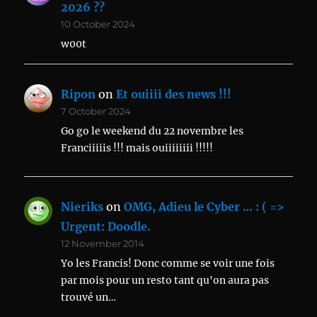
2026 ??
10 October 2024
w00t
Ripon
on
Et ouiiii des news !!!
7 October 2024
Go go le weekend du 22 novembre les
Franciiiiis !!! mais ouiiiiiiii !!!!!
Nieriks
on
OMG, Adieu le Cyber … : ( =>
Urgent: Doodle.
12 November 2014
Yo les Francis! Donc comme se voir une fois
par mois pour un resto tant qu'on aura pas
trouvé un…