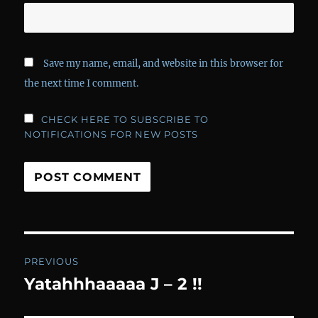
Save my name, email, and website in this browser for
the next time I comment.
CHECK HERE TO SUBSCRIBE TO
NOTIFICATIONS FOR NEW POSTS
Post
PREVIOUS
navigation
Yatahhhaaaaa J – 2 !!
Previous
post: