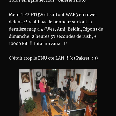
Tofos en ligne section “Galerie Photo”
Merci TF2 ETQW et surtout WAR3 en tower
defense ! raahhaaa le bonheur surtout la
dernière map a 4 (Wes, Ami, Beldin, Ripon) du
dimanche: 2 heures 57 secondes de rush, +
10000 kill !! total nirvana : P
C’était trop le FNU cte LAN !! (c) Pakret : ))