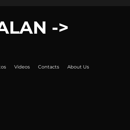
LALAN ->
tos
Videos
Contacts
About Us