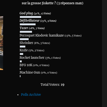
sur la grosse Jiskette ? (3 réponses max)
God plug
(31%, 12 Votes)
Défibrillateur
(23%, 9 Votes)
Tazer
(18%, 7 Votes)
Perroquet Klodovic kamikaze
(13%, 5 Votes)
Shrinker
(8%, 3 Votes)
Knife
(5%, 2 Votes)
Rocket launcher
(3%, 1 Votes)
BFG 10K
(0%, 0 Votes)
Machine Gun
(0%, 0 Votes)
Total Voters:
19
Polls Archive