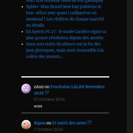
voici une nouvelle vidéo de son gameplay
Spider-Man Brand New Day pulvérise le
box-office avec quasi 1 milliard en un
weekend ! Les chiffres de chaque marché
en détails
EA Sports FC 27 : le mode Carrière signe sa
plus grosse révolution depuis des années
Sony sort enfin du silence sur la fin des
jeux physiques, mais reste insensible à la
colère des joueurs...
zAmi
on
Prochaine LALAN Novembre
2026 ??
10 October 2024
w00t
Ripon
on
Et ouiiii des news !!!
7 October 2024