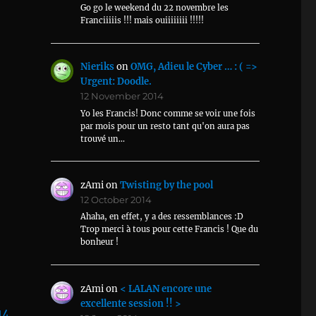
Go go le weekend du 22 novembre les
Franciiiiis !!! mais ouiiiiiiii !!!!!
Nieriks
on
OMG, Adieu le Cyber … : ( =>
Urgent: Doodle.
12 November 2014
Yo les Francis! Donc comme se voir une fois
par mois pour un resto tant qu'on aura pas
trouvé un…
zAmi
on
Twisting by the pool
12 October 2014
Ahaha, en effet, y a des ressemblances :D
Trop merci à tous pour cette Francis ! Que du
bonheur !
zAmi
on
< LALAN encore une
excellente session !! >
14