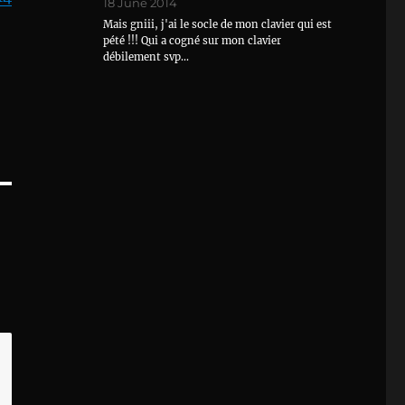
18 June 2014
Mais gniii, j'ai le socle de mon clavier qui est
pété !!! Qui a cogné sur mon clavier
débilement svp…