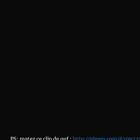
PS: matez ce clip de ouf :
http://vimeo.com/620922