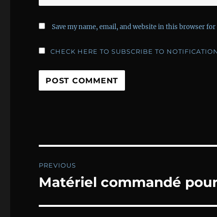
Save my name, email, and website in this browser for
CHECK HERE TO SUBSCRIBE TO NOTIFICATIO
Post
PREVIOUS
navigation
Matériel commandé pour 
Previous
post: