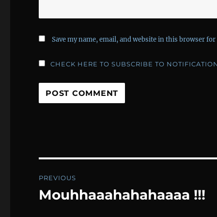
Save my name, email, and website in this browser for
CHECK HERE TO SUBSCRIBE TO NOTIFICATIO
Post
PREVIOUS
navigation
Mouhhaaahahahaaaa !!!
Previous
post: