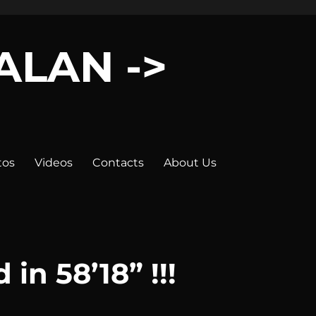
LALAN ->
tos
Videos
Contacts
About Us
in 58’18” !!!