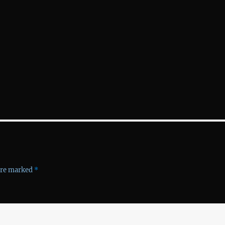
 are marked
*