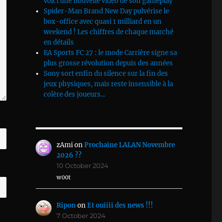
voici une nouvelle vidéo de son gameplay
Spider-Man Brand New Day pulvérise le
box-office avec quasi 1 milliard en un
weekend ! Les chiffres de chaque marché
en détails
EA Sports FC 27 : le mode Carrière signe sa
plus grosse révolution depuis des années
Sony sort enfin du silence sur la fin des
jeux physiques, mais reste insensible à la
colère des joueurs...
zAmi
on
Prochaine LALAN Novembre
2026 ??
10 October 2024
w00t
Ripon
on
Et ouiiii des news !!!
7 October 2024