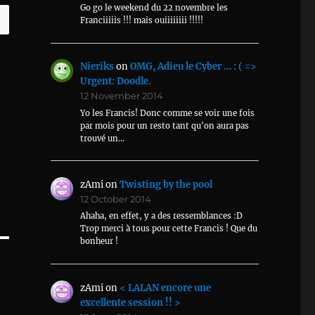
Go go le weekend du 22 novembre les
Franciiiiis !!! mais ouiiiiiiii !!!!!
Nieriks
on
OMG, Adieu le Cyber … : ( =>
Urgent: Doodle.
12 November 2014
Yo les Francis! Donc comme se voir une fois
par mois pour un resto tant qu'on aura pas
trouvé un…
zAmi
on
Twisting by the pool
12 October 2014
Ahaha, en effet, y a des ressemblances :D
Trop merci à tous pour cette Francis ! Que du
bonheur !
zAmi
on
< LALAN encore une
excellente session !! >