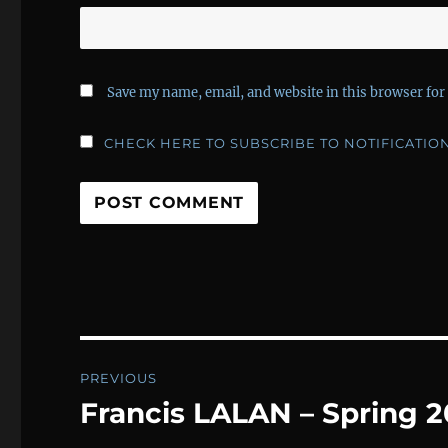
Save my name, email, and website in this browser for
CHECK HERE TO SUBSCRIBE TO NOTIFICATIO
Post
PREVIOUS
navigation
Francis LALAN – Spring 2
Previous
post: