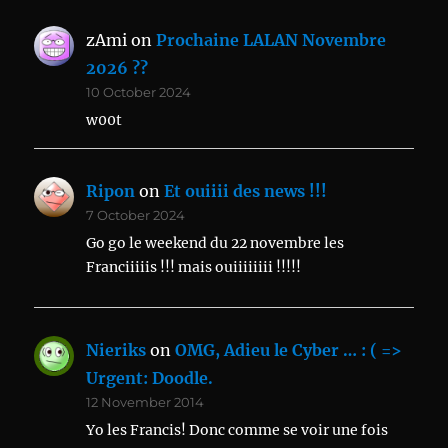
zAmi
on
Prochaine LALAN Novembre
2026 ??
10 October 2024
w00t
Ripon
on
Et ouiiii des news !!!
7 October 2024
Go go le weekend du 22 novembre les
Franciiiiis !!! mais ouiiiiiiii !!!!!
Nieriks
on
OMG, Adieu le Cyber … : ( =>
Urgent: Doodle.
12 November 2014
Yo les Francis! Donc comme se voir une fois