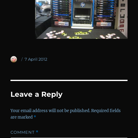
Author
Posted
7 April 2012
on
Leave a Reply
Your email address will not be published.
Required fields
are marked
*
COMMENT
*