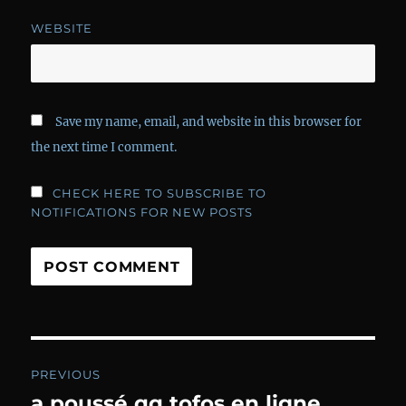
WEBSITE
Save my name, email, and website in this browser for
the next time I comment.
CHECK HERE TO SUBSCRIBE TO
NOTIFICATIONS FOR NEW POSTS
Post
PREVIOUS
navigation
a poussé qq tofos en ligne
Previous