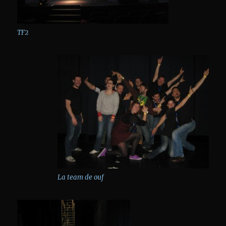
TF2
La team de ouf