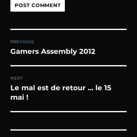
Post
PREVIOUS
navigation
Gamers Assembly 2012
Previous
post:
NEXT
Le mal est de retour … le 15
Next
post:
mai !