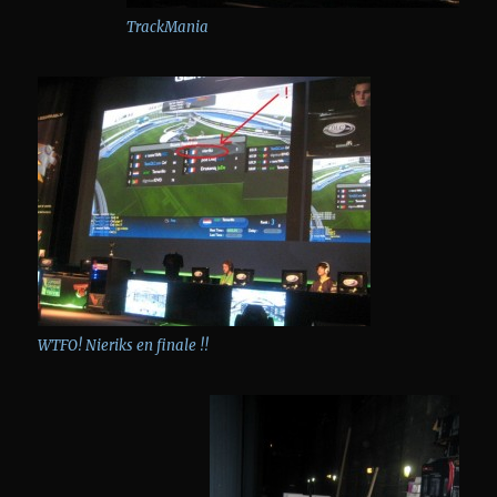
TrackMania
WTFO! Nieriks en finale !!