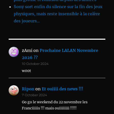
Sony sort enfin du silence sur la fin des jeux
physiques, mais reste insensible à la colère
des joueurs...
zAmi
on
Prochaine LALAN Novembre
2026 ??
10 October 2024
w00t
Ripon
on
Et ouiiii des news !!!
7 October 2024
Go go le weekend du 22 novembre les
Franciiiiis !!! mais ouiiiiiiii !!!!!