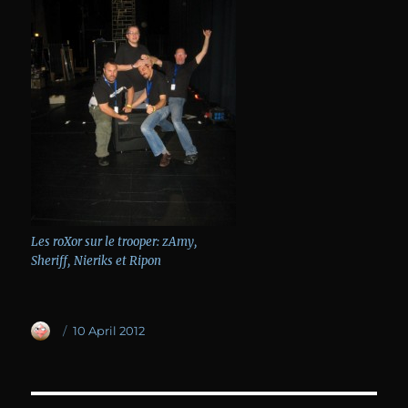
Les roXor sur le trooper: zAmy,
Sheriff, Nieriks et Ripon
Author
Posted
10 April 2012
on